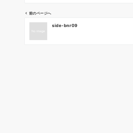
前のページへ
投
side-bnr09
稿
ナ
ビ
ゲ
ー
シ
ョ
ン