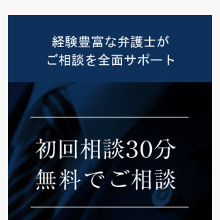
ゲ
ー
シ
ョ
ン