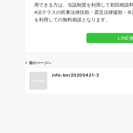
用できる方は、当該制度を利用して初回相談
※法テラスの民事法律扶助・震災法律援助・
を利用しての無料相談となります。
LIN
前のページへ
投
info-bnr20200421-3
稿
ナ
ビ
ゲ
ー
シ
ョ
ン