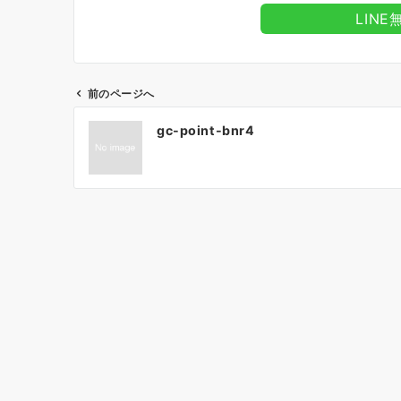
LIN
前のページへ
投
gc-point-bnr4
稿
ナ
ビ
ゲ
ー
シ
ョ
ン