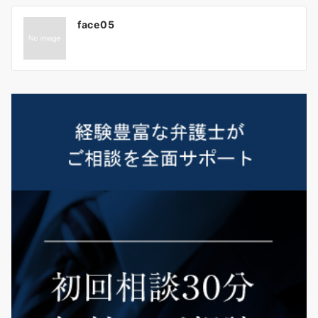
投
face05
稿
ナ
ビ
ゲ
ー
シ
ョ
ン