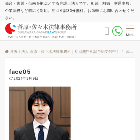
仙台・古川・仙南を拠点とする弁護士法人です。相続、離婚、交通事故、
企業法務など幅広く対応。初回相談30分無料。お気軽にお問い合わせくだ
さい。
Menu
弁護士法人 菅原・佐々木法律事務所｜初回無料相談予約受付中！
添付ファイル
face05
2021年3月9日