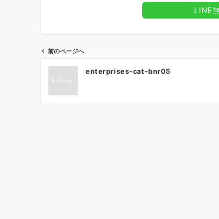
LIN
前のページへ
投
enterprises-cat-bnr05
稿
ナ
ビ
ゲ
ー
シ
ョ
ン