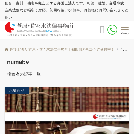
仙台・古川・仙南を拠点とする弁護士法人です。相続、離婚、交通事故、
企業法務など幅広く対応。初回相談30分無料。お気軽にお問い合わせくだ
さい。
Menu
弁護士法人 菅原・佐々木法律事務所｜初回無料相談予約受付中！
numabe
numabe
投稿者の記事一覧
お知らせ